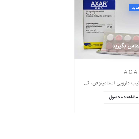
دید
ماس بگیرید
A.C.A
ترکیب دارویی استامینوفن، کافئین، و آسپیرین (که گاهی اوقات به صورت عامیانه با مخفف ACA شناخته می‌شود) یک داروی مسکن بدون نسخه است.
مشاهده محصول