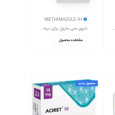
METHIMAZOLE-IH
ل دارو یک محصول گیاهی و موثر است که باعث برطرف شدن درد روماتیسم و نورالژی، رفع درد و اسپاسم‌های عضلانی، بهبود درد کمر و مشکلات این چنینی
داروی متی مازول برای درمان پرکاری تیروئید (تیروئید بیش از حد فعال) (Hyperthyroidism) به کار می‌رود.
مشاهده محصول
محصول جدید