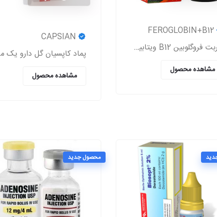
FEROGLOBIN+B12
CAPSIAN
شربت فروگلوبین B12 ویتابیوتیکس حاوی آهن ، زینک ، ویتامین گروه b و ویتامین c که به پیشگیری و درمان کم خونی در بزرگسالان و کودکان کمک می کند.
پماد کاپسیان گ
مشاهده محصول
مشاهده محصول
دید
محصول جدید