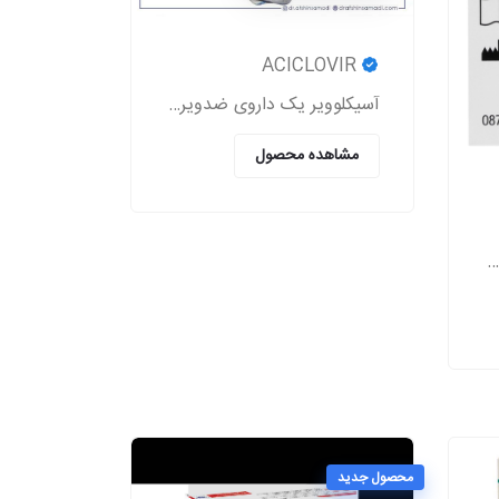
ACICLOVIR
آسیکلوویر یک داروی ضدویروسی است که برای درمان عفونت‌های ناشی از ویروس‌های هرپس (تبخال لب و تناسلی، زونا، آبله‌مرغان) استفاده می‌شود.
مشاهده محصول
SENSOR Blood Glucose Test Strips
محصول جدید