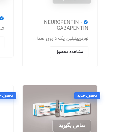
NEUROPENTIN -
GABAPENTIN
نورتریپتیلین یک داروی ضدافسردگی سه‌حلقه‌ای است که برای درمان افسردگی، دردهای عصبی (نوروپاتی)، پیشگیری از میگرن و برخی اختلالات روانی دیگر تجویز می‌شود
مشاهده محصول
محصول جدید
محصول ج
تماس بگیرید