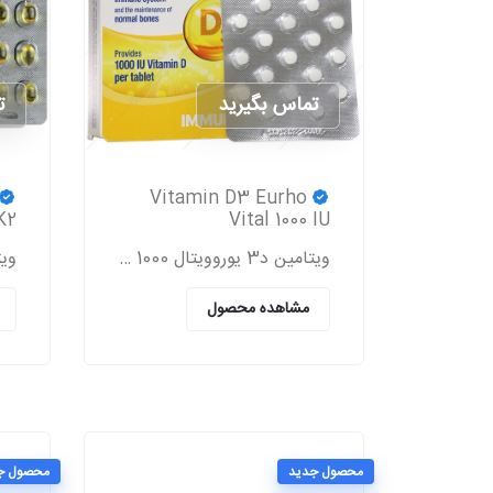
تماس بگیرید
ت
Vitamin D3 Eurho
K2
Vital 1000 IU
ویتامین د3 یوروویتال 1000 واحدی
مشاهده محصول
محصول جدید
محصول ج