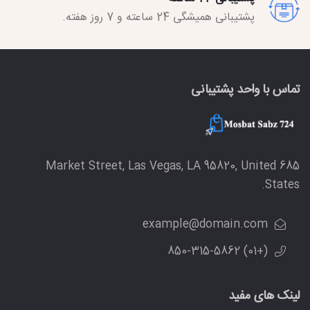
پشتیبانی همیشگی 24 ساعته و 7 روز هفته.
تماس با واحد پشتیبانی
685 Market Street, Las Vegas, LA 95820, United
States.
example@domain.com
(+01) 850-315-5862
لینک های مفید