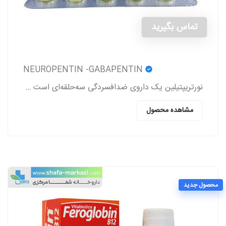
تماس بگیرید
NEUROPENTIN -GABAPENTIN
نورتریپتیلین یک داروی ضدافسردگی سه‌حلقه‌ای است که برای درمان افسردگی، دردهای عصبی (نوروپاتی)، پیشگیری از میگرن و برخی اختلالات روانی دیگر تجویز می‌شود
مشاهده محصول
محصول جدید