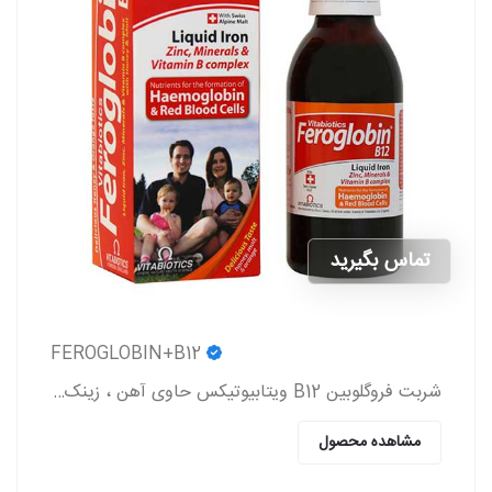
تماس بگیرید
FEROGLOBIN+B12
شربت فروگلوبین B12 ویتابیوتیکس حاوی آهن ، زینک ، ویتامین گروه b و ویتامین c که به پیشگیری و درمان کم خونی در بزرگسالان و کودکان کمک می کند.
مشاهده محصول