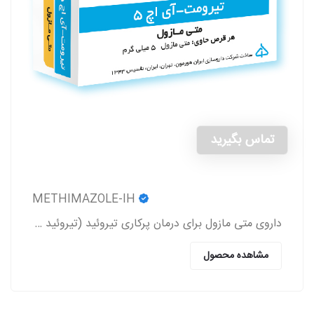
تماس بگیرید
METHIMAZOLE-IH
داروی متی مازول برای درمان پرکاری تیروئید (تیروئید بیش از حد فعال) (Hyperthyroidism) به کار می‌رود.
مشاهده محصول