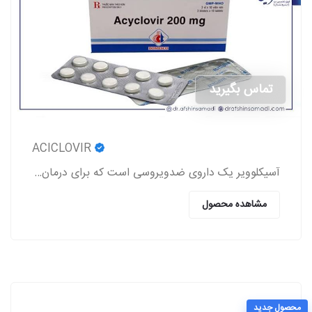
تماس بگیرید
ACICLOVIR
آسیکلوویر یک داروی ضدویروسی است که برای درمان عفونت‌های ناشی از ویروس‌های هرپس (تبخال لب و تناسلی، زونا، آبله‌مرغان) استفاده می‌شود.
مشاهده محصول
محصول جدید