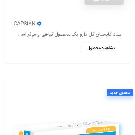
CAPSIAN
پماد کاپسیان گل دارو یک محصول گیاهی و موثر است که باعث برطرف شدن درد روماتیسم و نورالژی، رفع درد و اسپاسم‌های عضلانی، بهبود درد کمر و مشکلات این چنینی
مشاهده محصول
محصول جدید