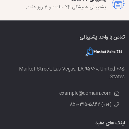
پشتیبانی همیشگی 24 ساعته و 7 روز هفته.
تماس با واحد پشتیبانی
685 Market Street, Las Vegas, LA 95820, United
States.
example@domain.com
(+01) 850-315-5862
لینک های مفید