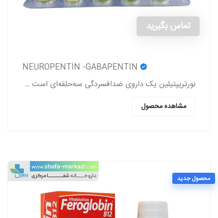
تماس بگیرید
NEUROPENTIN -GABAPENTIN
نورتریپتیلین یک داروی ضدافسردگی سه‌حلقه‌ای است که برای درمان افسردگی، دردهای عصبی (نوروپاتی)، پیشگیری از میگرن و برخی اختلالات روانی دیگر تجویز می‌شود
مشاهده محصول
محصول جدید