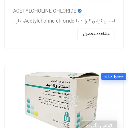
ACETYLCHOLINE CHLORIDE
استیل کولین کلراید یا Acetylcholine chloride، دارویی است که معمولاً بعد از جراحی آب مروارید و پیوند قرنیه به بیمار تجویز می‌شود.
مشاهده محصول
محصول جدید
تماس بگیرید