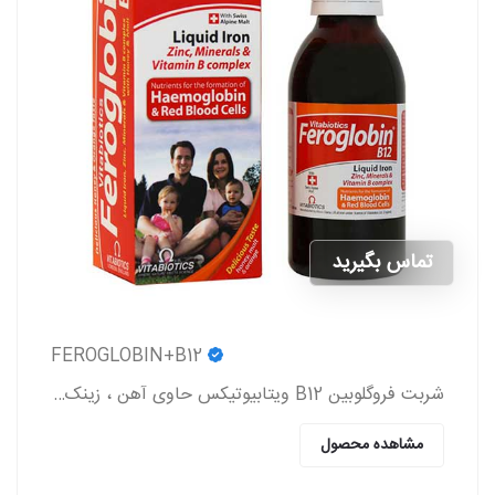
تماس بگیرید
FEROGLOBIN+B12
شربت فروگلوبین B12 ویتابیوتیکس حاوی آهن ، زینک ، ویتامین گروه b و ویتامین c که به پیشگیری و درمان کم خونی در بزرگسالان و کودکان کمک می کند.
مشاهده محصول