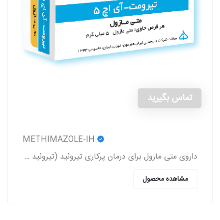
تماس بگیرید
METHIMAZOLE-IH
داروی متی مازول برای درمان پرکاری تیروئید (تیروئید بیش از حد فعال) (Hyperthyroidism) به کار می‌رود.
مشاهده محصول