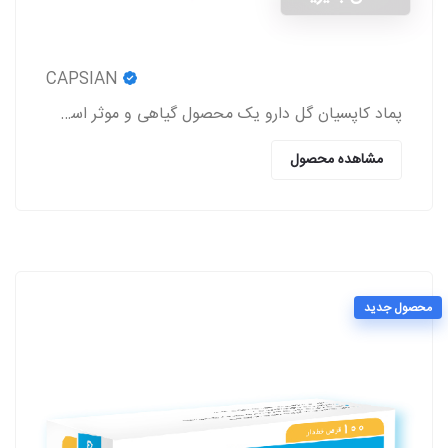
CAPSIAN
پماد کاپسیان گل دارو یک محصول گیاهی و موثر است که باعث برطرف شدن درد روماتیسم و نورالژی، رفع درد و اسپاسم‌های عضلانی، بهبود درد کمر و مشکلات این چنینی
مشاهده محصول
محصول جدید