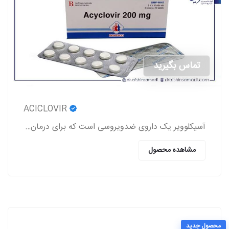
تماس بگیرید
ACICLOVIR
آسیکلوویر یک داروی ضدویروسی است که برای درمان عفونت‌های ناشی از ویروس‌های هرپس (تبخال لب و تناسلی، زونا، آبله‌مرغان) استفاده می‌شود.
مشاهده محصول
محصول جدید