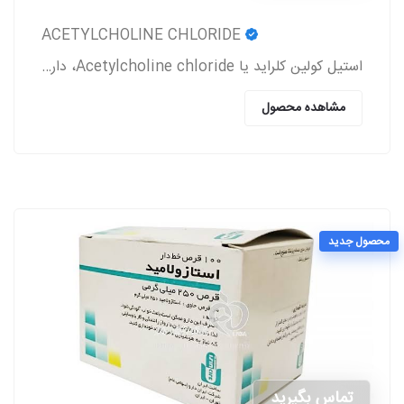
ACETYLCHOLINE CHLORIDE
استیل کولین کلراید یا Acetylcholine chloride، دارویی است که معمولاً بعد از جراحی آب مروارید و پیوند قرنیه به بیمار تجویز می‌شود.
مشاهده محصول
محصول جدید
تماس بگیرید