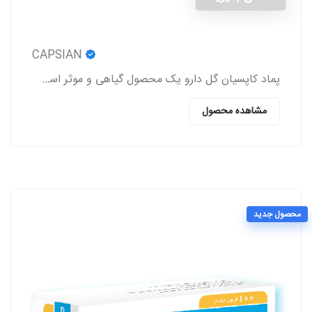
CAPSIAN
پماد کاپسیان گل دارو یک محصول گیاهی و موثر است که باعث برطرف شدن درد روماتیسم و نورالژی، رفع درد و اسپاسم‌های عضلانی، بهبود درد کمر و مشکلات این چنینی
مشاهده محصول
محصول جدید