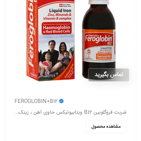
تماس بگیرید
FEROGLOBIN+B12
شربت فروگلوبین B12 ویتابیوتیکس حاوی آهن ، زینک ، ویتامین گروه b و ویتامین c که به پیشگیری و درمان کم خونی در بزرگسالان و کودکان کمک می کند.
مشاهده محصول