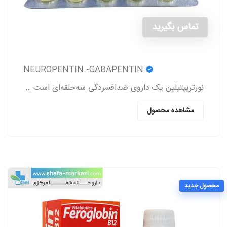
تماس بگیرید
NEUROPENTIN -GABAPENTIN
نورتریپتیلین یک داروی ضدافسردگی سه‌حلقه‌ای است که برای درمان افسردگی، دردهای عصبی (نوروپاتی)، پیشگیری از میگرن و برخی اختلالات روانی دیگر تجویز می‌شود
مشاهده محصول
محصول جدید