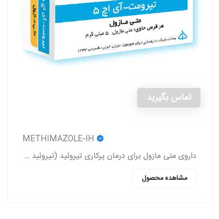
تماس بگیرید
METHIMAZOLE-IH
داروی متی مازول برای درمان پرکاری تیروئید (تیروئید بیش از حد فعال) (Hyperthyroidism) به کار می‌رود.
مشاهده محصول