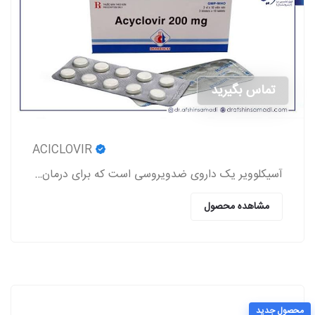
تماس بگیرید
ACICLOVIR
آسیکلوویر یک داروی ضدویروسی است که برای درمان عفونت‌های ناشی از ویروس‌های هرپس (تبخال لب و تناسلی، زونا، آبله‌مرغان) استفاده می‌شود.
مشاهده محصول
محصول جدید