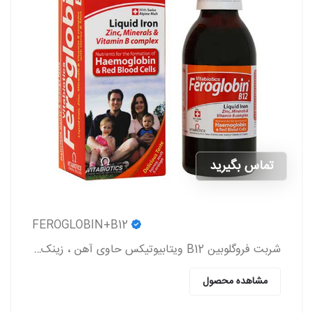
تماس بگیرید
FEROGLOBIN+B12
شربت فروگلوبین B12 ویتابیوتیکس حاوی آهن ، زینک ، ویتامین گروه b و ویتامین c که به پیشگیری و درمان کم خونی در بزرگسالان و کودکان کمک می کند.
مشاهده محصول