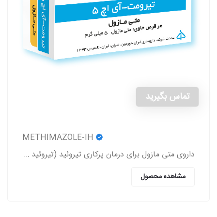
تماس بگیرید
METHIMAZOLE-IH
داروی متی مازول برای درمان پرکاری تیروئید (تیروئید بیش از حد فعال) (Hyperthyroidism) به کار می‌رود.
مشاهده محصول