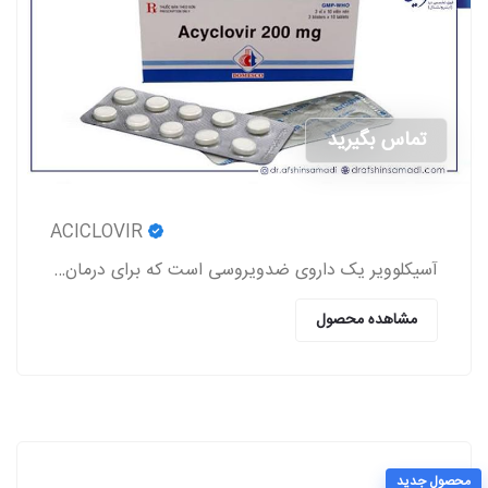
تماس بگیرید
ACICLOVIR
آسیکلوویر یک داروی ضدویروسی است که برای درمان عفونت‌های ناشی از ویروس‌های هرپس (تبخال لب و تناسلی، زونا، آبله‌مرغان) استفاده می‌شود.
مشاهده محصول
محصول جدید