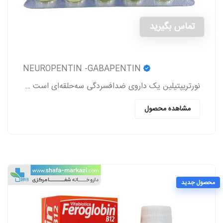
تماس بگیرید
NEUROPENTIN -GABAPENTIN
نورتریپتیلین یک داروی ضدافسردگی سه‌حلقه‌ای است که برای درمان افسردگی، دردهای عصبی (نوروپاتی)، پیشگیری از میگرن و برخی اختلالات روانی دیگر تجویز می‌شود
مشاهده محصول
محصول جدید