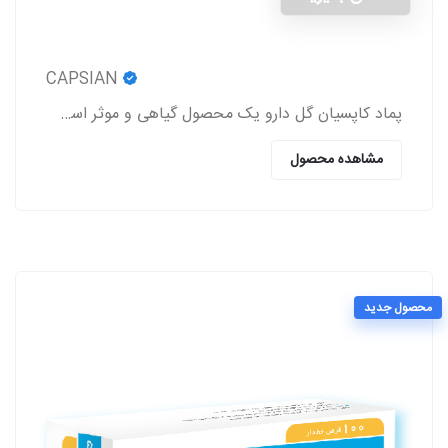
CAPSIAN
پماد کاپسیان گل دارو یک محصول گیاهی و موثر است که باعث برطرف شدن درد روماتیسم و نورالژی، رفع درد و اسپاسم‌های عضلانی، بهبود درد کمر و مشکلات این چنینی
مشاهده محصول
محصول جدید