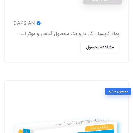
CAPSIAN
پماد کاپسیان گل دارو یک محصول گیاهی و موثر است که باعث برطرف شدن درد روماتیسم و نورالژی، رفع درد و اسپاسم‌های عضلانی، بهبود درد کمر و مشکلات این چنینی
مشاهده محصول
محصول جدید