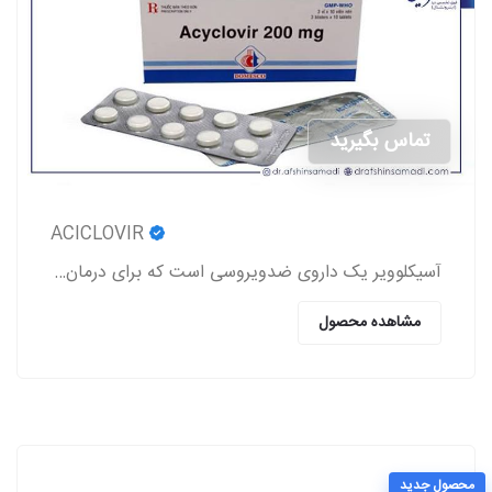
تماس بگیرید
ACICLOVIR
آسیکلوویر یک داروی ضدویروسی است که برای درمان عفونت‌های ناشی از ویروس‌های هرپس (تبخال لب و تناسلی، زونا، آبله‌مرغان) استفاده می‌شود.
مشاهده محصول
محصول جدید