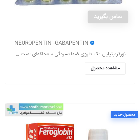
تماس بگیرید
NEUROPENTIN -GABAPENTIN
نورتریپتیلین یک داروی ضدافسردگی سه‌حلقه‌ای است که برای درمان افسردگی، دردهای عصبی (نوروپاتی)، پیشگیری از میگرن و برخی اختلالات روانی دیگر تجویز می‌شود
مشاهده محصول
محصول جدید