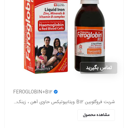
تماس بگیرید
FEROGLOBIN+B12
شربت فروگلوبین B12 ویتابیوتیکس حاوی آهن ، زینک ، ویتامین گروه b و ویتامین c که به پیشگیری و درمان کم خونی در بزرگسالان و کودکان کمک می کند.
مشاهده محصول