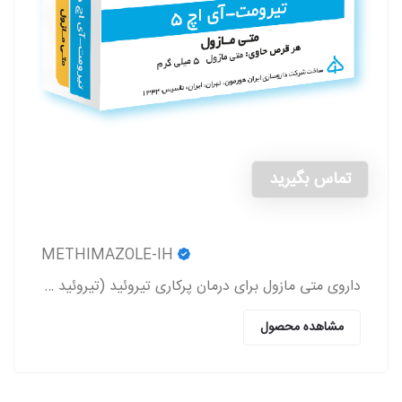
تماس بگیرید
METHIMAZOLE-IH
داروی متی مازول برای درمان پرکاری تیروئید (تیروئید بیش از حد فعال) (Hyperthyroidism) به کار می‌رود.
مشاهده محصول