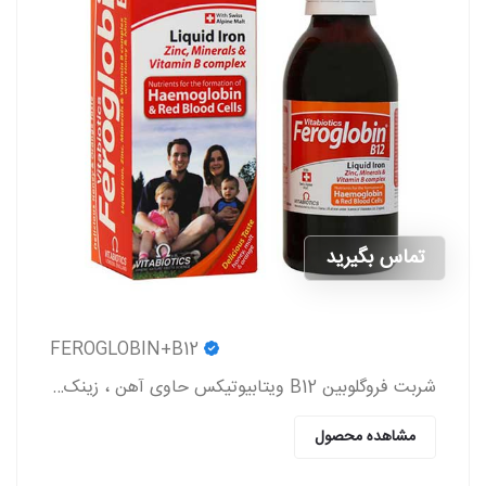
تماس بگیرید
FEROGLOBIN+B12
شربت فروگلوبین B12 ویتابیوتیکس حاوی آهن ، زینک ، ویتامین گروه b و ویتامین c که به پیشگیری و درمان کم خونی در بزرگسالان و کودکان کمک می کند.
مشاهده محصول