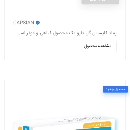
CAPSIAN
پماد کاپسیان گل دارو یک محصول گیاهی و موثر است که باعث برطرف شدن درد روماتیسم و نورالژی، رفع درد و اسپاسم‌های عضلانی، بهبود درد کمر و مشکلات این چنینی
مشاهده محصول
محصول جدید