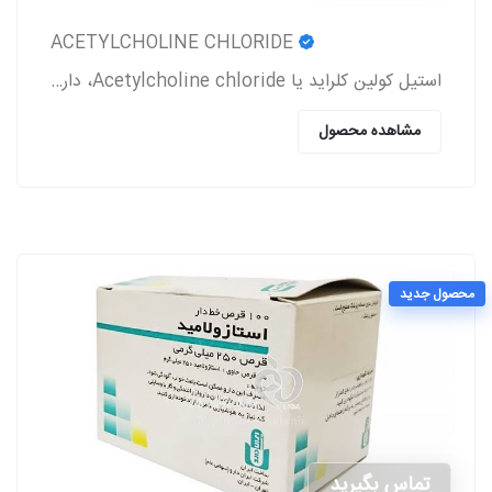
ACETYLCHOLINE CHLORIDE
استیل کولین کلراید یا Acetylcholine chloride، دارویی است که معمولاً بعد از جراحی آب مروارید و پیوند قرنیه به بیمار تجویز می‌شود.
مشاهده محصول
محصول جدید
تماس بگیرید