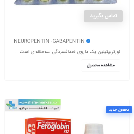
تماس بگیرید
NEUROPENTIN -GABAPENTIN
نورتریپتیلین یک داروی ضدافسردگی سه‌حلقه‌ای است که برای درمان افسردگی، دردهای عصبی (نوروپاتی)، پیشگیری از میگرن و برخی اختلالات روانی دیگر تجویز می‌شود
مشاهده محصول
محصول جدید