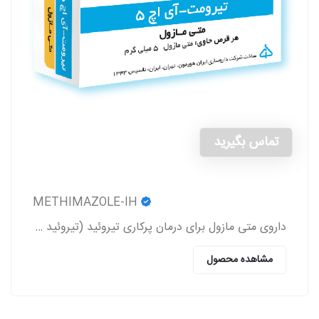
تماس بگیرید
METHIMAZOLE-IH
داروی متی مازول برای درمان پرکاری تیروئید (تیروئید بیش از حد فعال) (Hyperthyroidism) به کار می‌رود.
مشاهده محصول