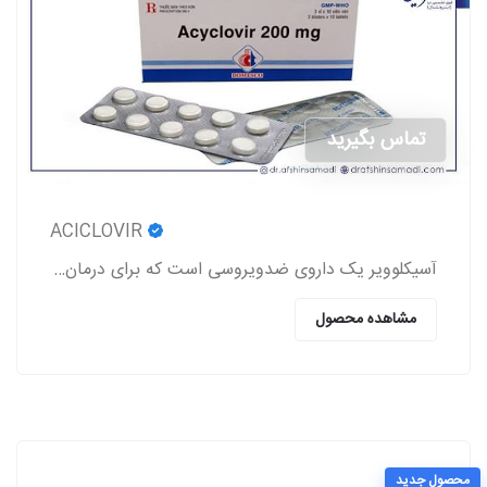
تماس بگیرید
ACICLOVIR
آسیکلوویر یک داروی ضدویروسی است که برای درمان عفونت‌های ناشی از ویروس‌های هرپس (تبخال لب و تناسلی، زونا، آبله‌مرغان) استفاده می‌شود.
مشاهده محصول
محصول جدید