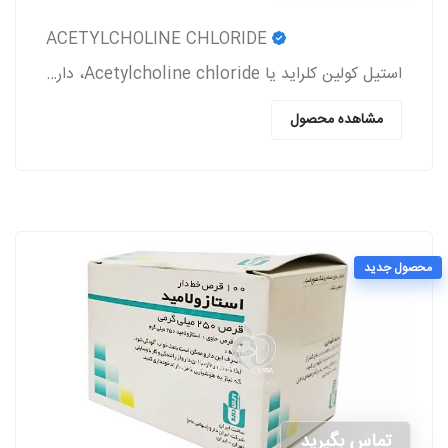
ACETYLCHOLINE CHLORIDE
استیل کولین کلراید یا Acetylcholine chloride، دارویی است که معمولاً بعد از جراحی آب مروارید و پیوند قرنیه به بیمار تجویز می‌شود.
مشاهده محصول
محصول جدید
تماس بگیرید