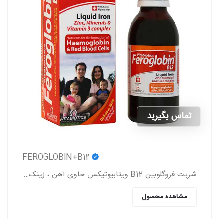
تماس بگیرید
FEROGLOBIN+B12
شربت فروگلوبین B12 ویتابیوتیکس حاوی آهن ، زینک ، ویتامین گروه b و ویتامین c که به پیشگیری و درمان کم خونی در بزرگسالان و کودکان کمک می کند.
مشاهده محصول