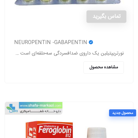
تماس بگیرید
NEUROPENTIN -GABAPENTIN
نورتریپتیلین یک داروی ضدافسردگی سه‌حلقه‌ای است که برای درمان افسردگی، دردهای عصبی (نوروپاتی)، پیشگیری از میگرن و برخی اختلالات روانی دیگر تجویز می‌شود
مشاهده محصول
محصول جدید