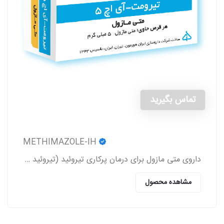
تماس بگیرید
METHIMAZOLE-IH
داروی متی مازول برای درمان پرکاری تیروئید (تیروئید بیش از حد فعال) (Hyperthyroidism) به کار می‌رود.
مشاهده محصول