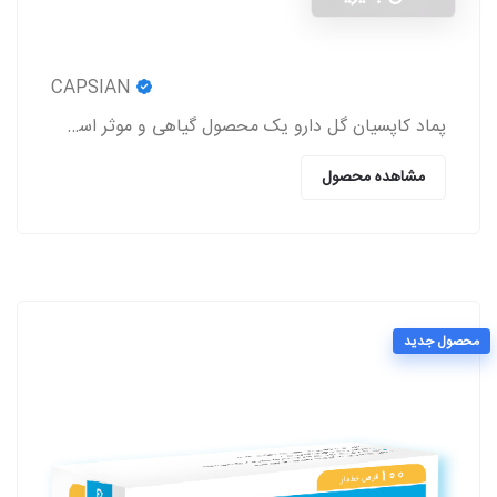
CAPSIAN
پماد کاپسیان گل دارو یک محصول گیاهی و موثر است که باعث برطرف شدن درد روماتیسم و نورالژی، رفع درد و اسپاسم‌های عضلانی، بهبود درد کمر و مشکلات این چنینی
مشاهده محصول
محصول جدید