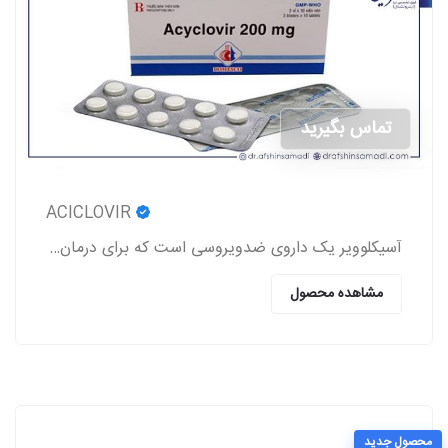
تماس بگیرید
ACICLOVIR
آسیکلوویر یک داروی ضدویروسی است که برای درمان عفونت‌های ناشی از ویروس‌های هرپس (تبخال لب و تناسلی، زونا، آبله‌مرغان) استفاده می‌شود.
مشاهده محصول
محصول جدید