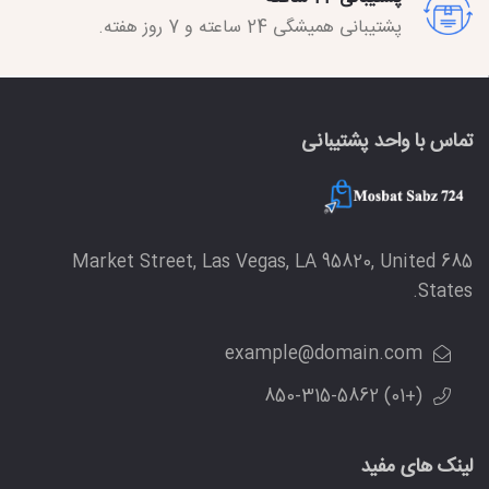
پشتیبانی همیشگی 24 ساعته و 7 روز هفته.
تماس با واحد پشتیبانی
685 Market Street, Las Vegas, LA 95820, United
States.
example@domain.com
(+01) 850-315-5862
لینک های مفید