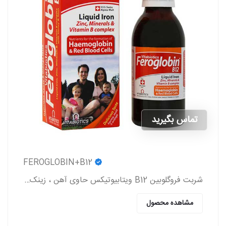
تماس بگیرید
FEROGLOBIN+B12
شربت فروگلوبین B12 ویتابیوتیکس حاوی آهن ، زینک ، ویتامین گروه b و ویتامین c که به پیشگیری و درمان کم خونی در بزرگسالان و کودکان کمک می کند.
مشاهده محصول