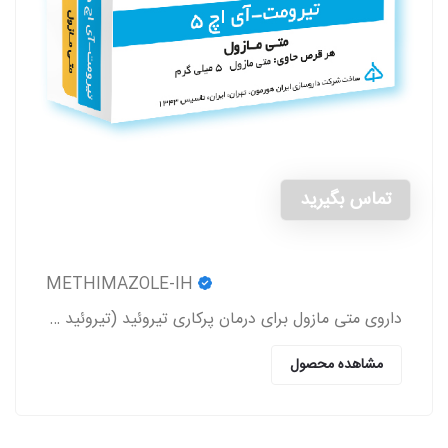
تماس بگیرید
METHIMAZOLE-IH
داروی متی مازول برای درمان پرکاری تیروئید (تیروئید بیش از حد فعال) (Hyperthyroidism) به کار می‌رود.
مشاهده محصول