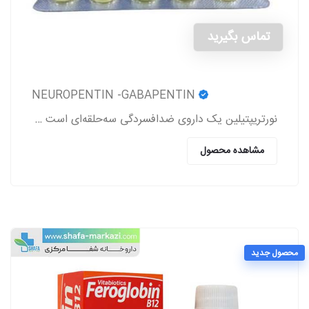
تماس بگیرید
NEUROPENTIN -GABAPENTIN
نورتریپتیلین یک داروی ضدافسردگی سه‌حلقه‌ای است که برای درمان افسردگی، دردهای عصبی (نوروپاتی)، پیشگیری از میگرن و برخی اختلالات روانی دیگر تجویز می‌شود
مشاهده محصول
محصول جدید