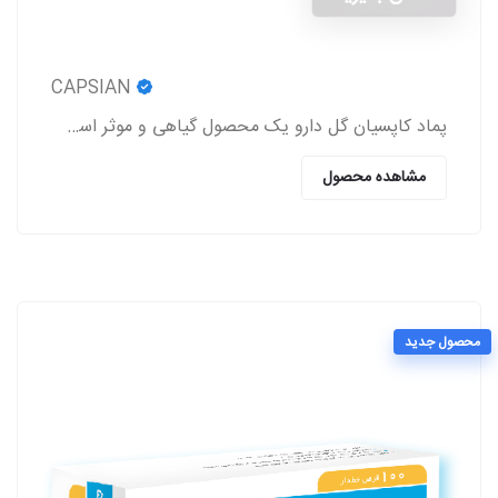
CAPSIAN
پماد کاپسیان گل دارو یک محصول گیاهی و موثر است که باعث برطرف شدن درد روماتیسم و نورالژی، رفع درد و اسپاسم‌های عضلانی، بهبود درد کمر و مشکلات این چنینی
مشاهده محصول
محصول جدید