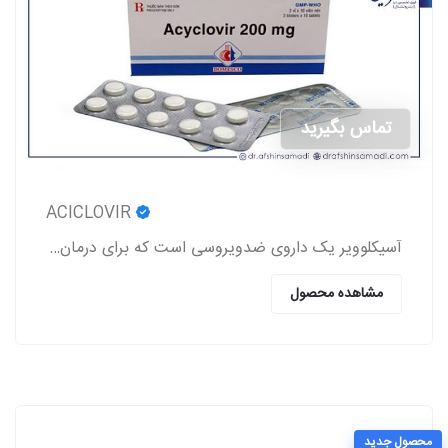
تماس بگیرید
ACICLOVIR
آسیکلوویر یک داروی ضدویروسی است که برای درمان عفونت‌های ناشی از ویروس‌های هرپس (تبخال لب و تناسلی، زونا، آبله‌مرغان) استفاده می‌شود.
مشاهده محصول
محصول جدید