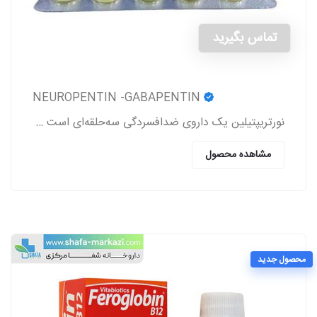
تماس بگیرید
NEUROPENTIN -GABAPENTIN
نورتریپتیلین یک داروی ضدافسردگی سه‌حلقه‌ای است که برای درمان افسردگی، دردهای عصبی (نوروپاتی)، پیشگیری از میگرن و برخی اختلالات روانی دیگر تجویز می‌شود
مشاهده محصول
محصول جدید