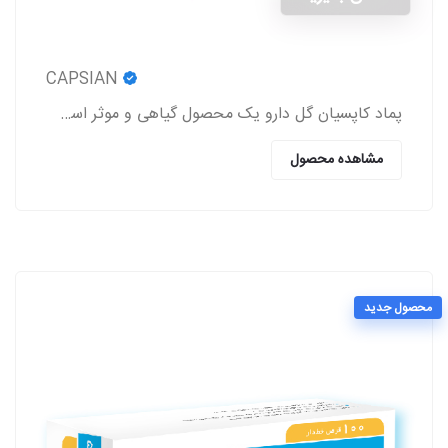
CAPSIAN
پماد کاپسیان گل دارو یک محصول گیاهی و موثر است که باعث برطرف شدن درد روماتیسم و نورالژی، رفع درد و اسپاسم‌های عضلانی، بهبود درد کمر و مشکلات این چنینی
مشاهده محصول
محصول جدید