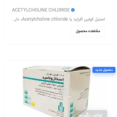
ACETYLCHOLINE CHLORIDE
استیل کولین کلراید یا Acetylcholine chloride، دارویی است که معمولاً بعد از جراحی آب مروارید و پیوند قرنیه به بیمار تجویز می‌شود.
مشاهده محصول
محصول جدید
تماس بگیرید