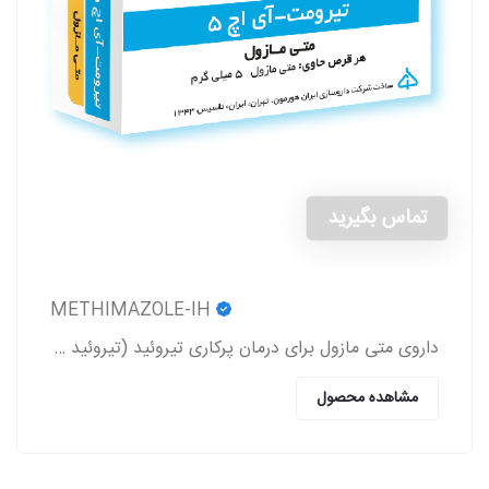
تماس بگیرید
METHIMAZOLE-IH
داروی متی مازول برای درمان پرکاری تیروئید (تیروئید بیش از حد فعال) (Hyperthyroidism) به کار می‌رود.
مشاهده محصول