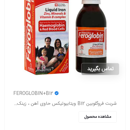
تماس بگیرید
FEROGLOBIN+B12
شربت فروگلوبین B12 ویتابیوتیکس حاوی آهن ، زینک ، ویتامین گروه b و ویتامین c که به پیشگیری و درمان کم خونی در بزرگسالان و کودکان کمک می کند.
مشاهده محصول