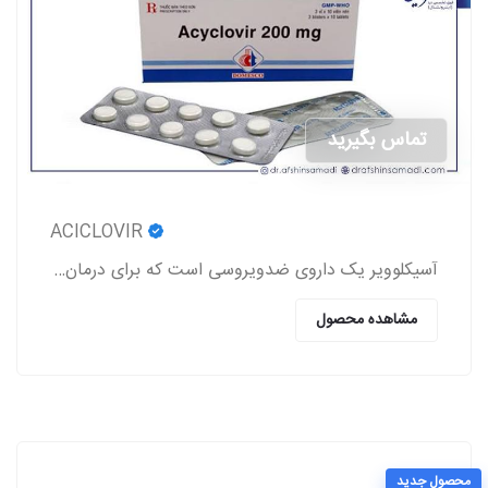
تماس بگیرید
ACICLOVIR
آسیکلوویر یک داروی ضدویروسی است که برای درمان عفونت‌های ناشی از ویروس‌های هرپس (تبخال لب و تناسلی، زونا، آبله‌مرغان) استفاده می‌شود.
مشاهده محصول
محصول جدید